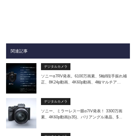
関連記事
デジタルカメラ
ソニーα7RV発表。6100万画素、5軸8段手振れ補
正、8K24p動画、4K60p動画、4軸マルチア…
デジタルカメラ
ソニー、ミラーレス一眼α7IV発表！ 3300万画
素、4K60p動画(s35)、バリアングル液晶、$…