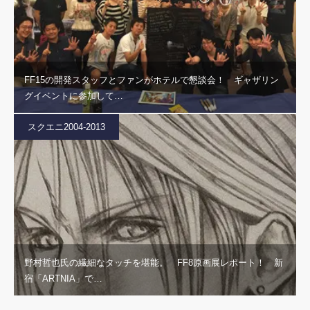
FF15の開発スタッフとファンがホテルで懇談会！ ギャザリン
グイベントに参加して…
スクエニ2004-2013
野村哲也氏の繊細なタッチを堪能。 FF8原画展レポート！ 新
宿「ARTNIA」で…