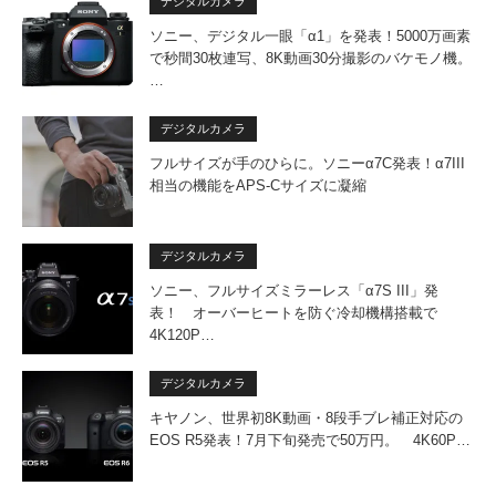
デジタルカメラ
ソニー、デジタル一眼「α1」を発表！5000万画素
で秒間30枚連写、8K動画30分撮影のバケモノ機。
…
デジタルカメラ
フルサイズが手のひらに。ソニーα7C発表！α7III
相当の機能をAPS-Cサイズに凝縮
デジタルカメラ
ソニー、フルサイズミラーレス「α7S III」発
表！ オーバーヒートを防ぐ冷却機構搭載で
4K120P…
デジタルカメラ
キヤノン、世界初8K動画・8段手ブレ補正対応の
EOS R5発表！7月下旬発売で50万円。 4K60P…