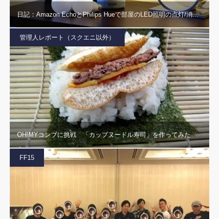
日記：Amazon EchoとPhilips Hueで部屋のLED照明の点灯/消…
管理人レポート（スクエニ以外）
OH!MYコンブに挑戦 「カップヌードル寿司」を作ってみた
FF15