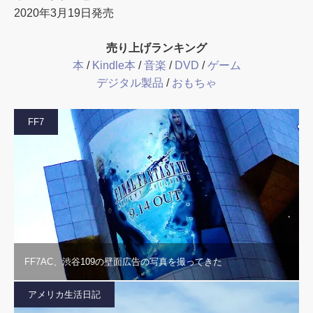
2020年3月19日発売
売り上げランキング
本
/
Kindle本
/
音楽
/
DVD
/
ゲーム
デジタル製品
/
おもちゃ
FF7
FF7AC、渋谷109の壁面広告の写真を撮ってきた
アメリカ生活日記