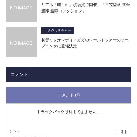
リアル「艦これ」横須賀で開催。「三笠秘蔵 連合
艦隊 艦隊コレクション」
オタクカルチャー
初音ミクがレディ・ガガのワールドツアーのオー
プニングに登場決定
コメント
コメント (1)
トラックバックは利用できません。
）>＞
引用