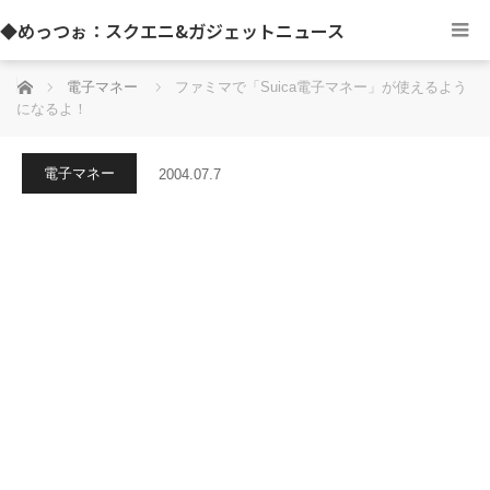
◆めっつぉ：スクエニ&ガジェットニュース
ホーム
電子マネー
ファミマで「Suica電子マネー」が使えるよう
になるよ！
電子マネー
2004.07.7