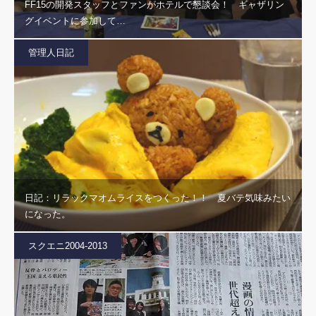
FF15の開発スタッフとファンがホテルで懇談会！ ギャザリン
グイベントに参加して…
管理人日記
日記：リラックマオムライスをつくった！！ 夏バテ気味みたい
になった。
スクエニ2004-2013