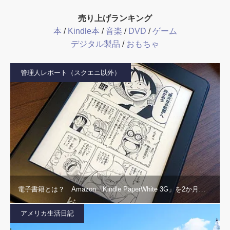
売り上げランキング
本
/
Kindle本
/
音楽
/
DVD
/
ゲーム
デジタル製品
/
おもちゃ
管理人レポート（スクエニ以外）
電子書籍とは？ Amazon「Kindle PaperWhite 3G」を2か月…
アメリカ生活日記