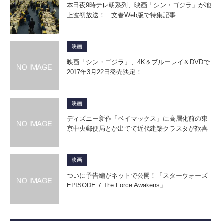
本日夜9時テレ朝系列、映画「シン・ゴジラ」が地
上波初放送！ 文春Web版で特集記事
映画
映画「シン・ゴジラ」、4K＆ブルーレイ＆DVDで
2017年3月22日発売決定！
映画
ディズニー新作「ベイマックス」に高層化前の東
京中央郵便局とか出てて近代建築クラスタが歓喜
映画
ついに予告編がネットで公開！「スターウォーズ
EPISODE:7 The Force Awakens」…