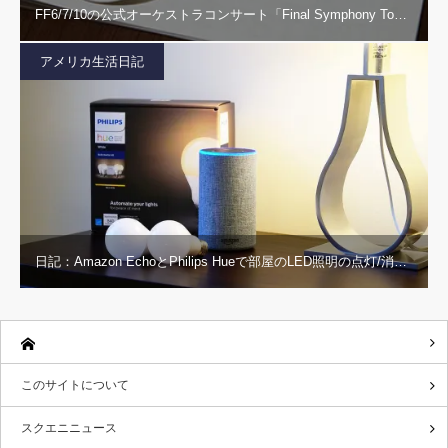
FF6/7/10の公式オーケストラコンサート「Final Symphony To…
アメリカ生活日記
日記：Amazon EchoとPhilips Hueで部屋のLED照明の点灯/消…
このサイトについて
スクエニニュース