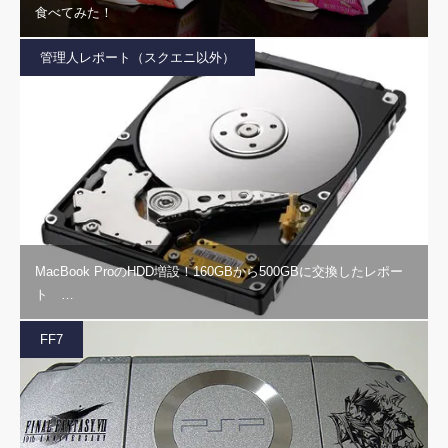
食べてみた！
管理人レポート（スクエニ以外）
MacBook ProのHDD増設！160GBから500GBに交換したレポー
ト …
FF7