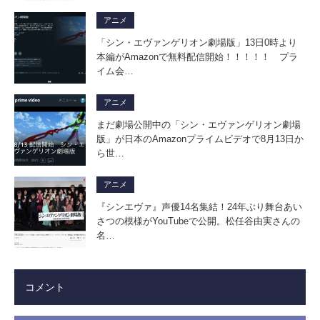
アニメ
「シン・エヴァンゲリオン劇場版」13日0時より
本編がAmazonで無料配信開始！！！！！ プラ
イム会…
アニメ
まだ劇場公開中の「シン・エヴァンゲリオン劇場
版」が日本のAmazonプライムビデオで8月13日か
ら世…
アニメ
『シンエヴァ』声優14名集結！24年ぶり舞台あい
さつの模様がYouTubeで公開。松任谷由実さんの
名…
コメント