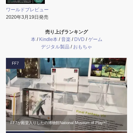
ワールドプレビュー
2020年3月19日発売
売り上げランキング
本
/
Kindle本
/
音楽
/
DVD
/
ゲーム
デジタル製品
/
おもちゃ
FF7
FF7が殿堂入りしたの博物館National Museum of Play…