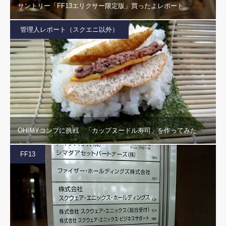
サントリー「FF13エリクサー限定版」買ったよレポート
管理人レポート（スクエニ以外）
OH!MYコンブに挑戦 「カップヌードル寿司」を作ってみた
FF13