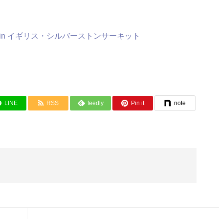
MATCH in イギリス・シルバーストンサーキット
LINE
RSS
feedly
Pin it
note