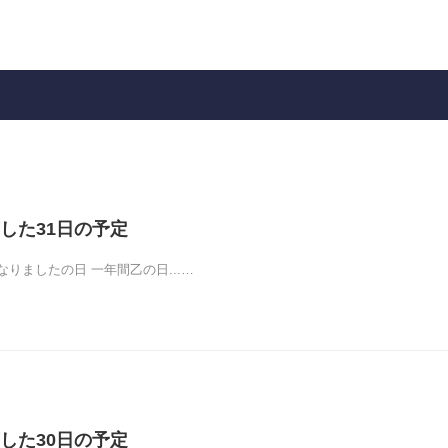
した31日の予定
りましたの日 一年間乙の日...…
した30日の予定