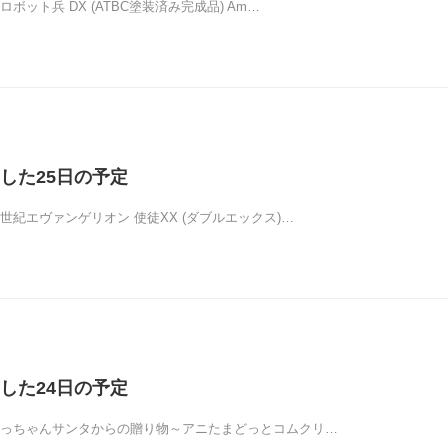
ボット兵 DX (ATBC塗装済み完成品) Am…
した25日の予定
世紀エヴァンゲリオン 使徒XX (ダブルエックス)…
した24日の予定
ほっちゃんサンタからの贈り物～アニたまどっとコムクリ…