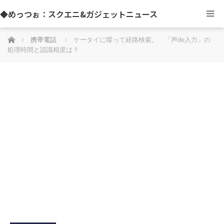
◆めっつぉ：スクエニ&ガジェットニュース
ホーム
携帯電話
ケータイに喋って経路検索。 「声de入力」の
処理時間と認識精度は？