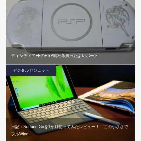
ディシディアFFのPSP同梱版買ったよレポート
デジタルガジェット
日記：Surface Goを1か月使ってみたレビュー！ この小ささで
フルWind…