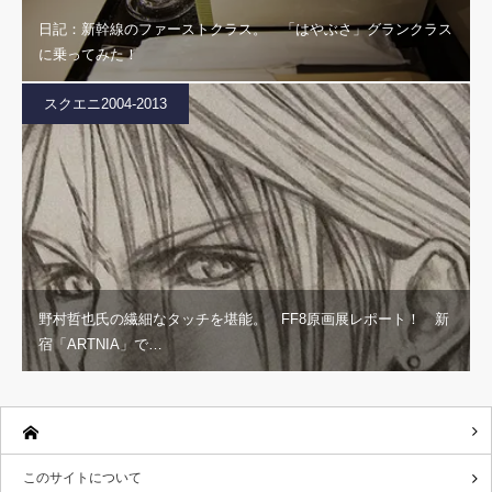
日記：新幹線のファーストクラス。 「はやぶさ」グランクラス
に乗ってみた！
スクエニ2004-2013
野村哲也氏の繊細なタッチを堪能。 FF8原画展レポート！ 新
宿「ARTNIA」で…
このサイトについて