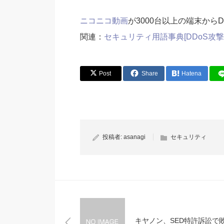
ニコニコ動画
が3000台以上の端末からD
関連：
セキュリティ用語事典[DDoS攻撃
Post
Share
Hatena
投稿者:
asanagi
セキュリティ
キヤノン、SED特許訴訟で