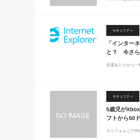
セキュリティ
「インターネ
と？ 今さら
先週あたりから一
セキュリティ
5歳児がXb
フトから50
カリフォルニア州