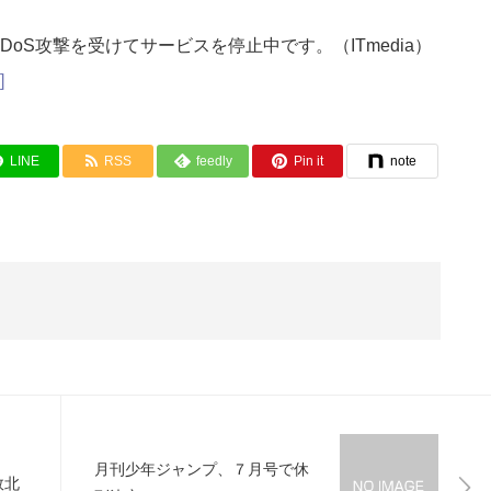
DoS攻撃を受けてサービスを停止中です。（ITmedia）
]
LINE
RSS
feedly
Pin it
note
月刊少年ジャンプ、７月号で休
敗北