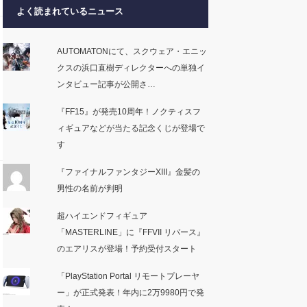
よく読まれているニュース
AUTOMATONにて、スクウェア・エニッ
クスの浜口直樹ディレクターへの単独イ
ンタビュー記事が公開さ…
『FF15』が発売10周年！ノクティスフ
ィギュアなどが当たる記念くじが登場で
す
『ファイナルファンタジーXIII』金髪の
男性の名前が判明
超ハイエンドフィギュア
「MASTERLINE」に『FFVII リバース』
のエアリスが登場！予約受付スタート
「PlayStation Portal リモートプレーヤ
ー」が正式発表！年内に2万9980円で発