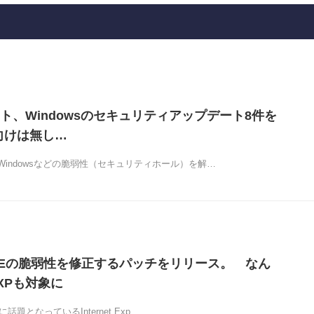
ト、Windowsのセキュリティアップデート8件を
向けは無し…
indowsなどの脆弱性（セキュリティホール）を解…
ft、IEの脆弱性を修正するパッチをリリース。 なん
 XPも対象に
的に話題となっているInternet Exp…