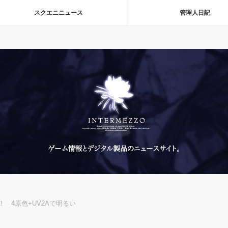
スクエニニュース
管理人日記
 4原色+UV2Aで明るい