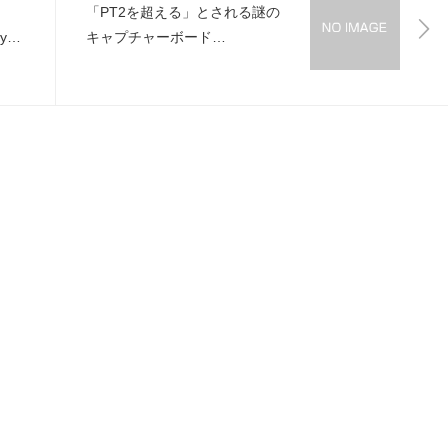
も！
「PT2を超える」とされる謎の
y版
キャプチャーボード
「DECULTURE PT2X2」が発売
へ