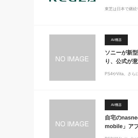
東芝は日本で継続
AV機器
ソニーが新型
り、公式が意
PS4やVita、
AV機器
自宅のnasn
mobile」