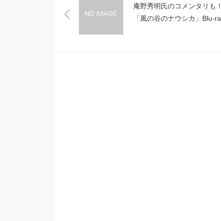
庵野秀明氏のコメンタリ
「風の谷のナウシカ」Blu-ra
の詳細仕様が発表