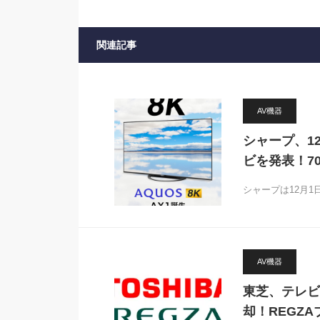
関連記事
AV機器
シャープ、1
ビを発表！70
シャープは12月1
AV機器
東芝、テレビ
却！REGZ