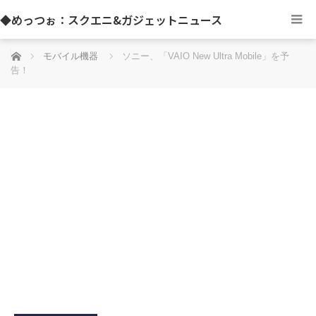
◆めっつぉ：スクエニ&ガジェットニュース
ホーム
モバイル機器
ソニー、「VAIO New Ultra Mobile」を予
告！