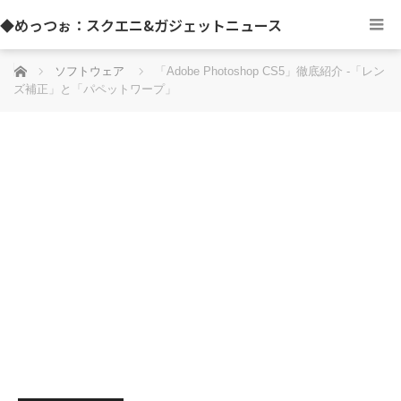
◆めっつぉ：スクエニ&ガジェットニュース
ホーム
ソフトウェア
「Adobe Photoshop CS5」徹底紹介 -「レン
ズ補正」と「パペットワープ」