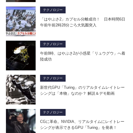
テクノロジー
「はやぶさ2」カプセル分離成功！ 日本時間6日
午前午前2時28分ごろ大気圏突入
テクノロジー
午前8時、はやぶさ2が小惑星「リュウグウ」へ着
陸成功
テクノロジー
新世代GPU「Turing」のリアルタイムレイトレー
シングは「本物」なのか？ 解説＆デモ動画
テクノロジー
CGに革命。NVIDIA、リアルタイムにレイトレー
シングが表示できるGPU「Turing」を発表！