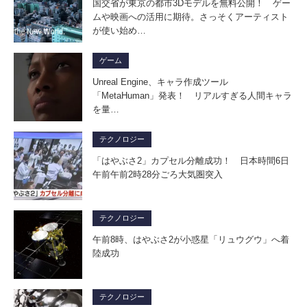
国交省が東京の都市3Dモデルを無料公開！ ゲー
ムや映画への活用に期待。さっそくアーティスト
が使い始め…
ゲーム
Unreal Engine、キャラ作成ツール
「MetaHuman」発表！ リアルすぎる人間キャラ
を量…
テクノロジー
「はやぶさ2」カプセル分離成功！ 日本時間6日
午前午前2時28分ごろ大気圏突入
テクノロジー
午前8時、はやぶさ2が小惑星「リュウグウ」へ着
陸成功
テクノロジー