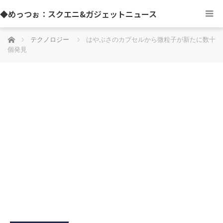
◆めっつぉ：スクエニ&ガジェットニュース
ホーム
テクノロジー
はやぶさのカプセルから微粒子が新たに数十
個発見