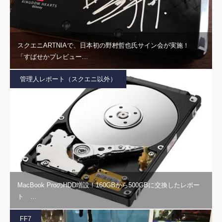
スクエニARTNIAで、日本初の野村哲也氏サイン会が実施！
「すばせかプレビュー…
管理人レポート（スクエニ以外）
MacBook ProのHDD増設！160GBから500GBに交換したレポー
ト …
FF7