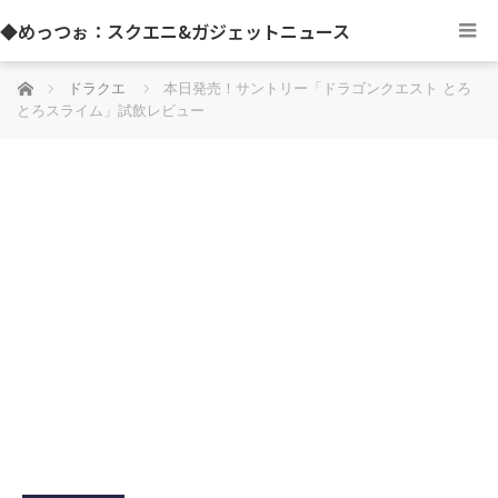
◆めっつぉ：スクエニ&ガジェットニュース
ホーム
ドラクエ
本日発売！サントリー「ドラゴンクエスト とろ
とろスライム」試飲レビュー