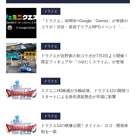
ドラクエ
『ドラクエ』40周年×Google「Gemini」が奇跡の
コラボ！渋谷・原宿でリアルRPGイベント「…
ドラクエ
ドラクエが吉野家の初コラボが7月2日より開催！
限定フィギュアや「つゆだくスライム」が登場
ドラクエ
スクエニHD株価が大幅続落、ドラクエ12の開発リ
スタートによる発売遅延懸念が市場に影響
ドラクエ
ドラクエ12の映像公開！タイトル・ロゴ・開発体
制を一新