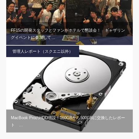
FF15の開発スタッフとファンがホテルで懇談会！ ギャザリン
グイベントに参加して…
管理人レポート（スクエニ以外）
MacBook ProのHDD増設！160GBから500GBに交換したレポー
ト …