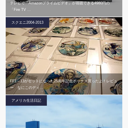
テレビで「Amazonプライムビデオ」が視聴できる4980円の
「Fire TV …
スクエニ2004-2013
FF1～13がセットになった25周年記念ボックス買ったよ！レビュ
ー なにこのディ…
アメリカ生活日記