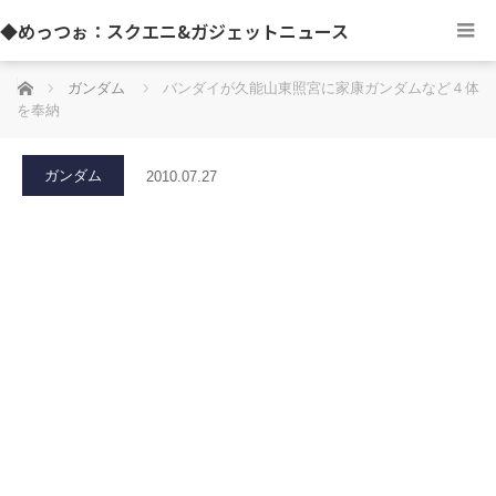
◆めっつぉ：スクエニ&ガジェットニュース
ホーム
ガンダム
バンダイが久能山東照宮に家康ガンダムなど４体
を奉納
ガンダム
2010.07.27