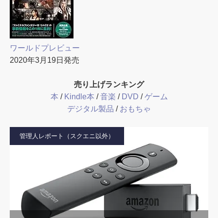
ワールドプレビュー
2020年3月19日発売
売り上げランキング
本
/
Kindle本
/
音楽
/
DVD
/
ゲーム
デジタル製品
/
おもちゃ
管理人レポート（スクエニ以外）