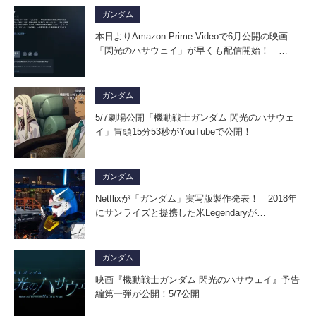
ガンダム
本日よりAmazon Prime Videoで6月公開の映画
「閃光のハサウェイ」が早くも配信開始！ …
ガンダム
5/7劇場公開「機動戦士ガンダム 閃光のハサウェ
イ」冒頭15分53秒がYouTubeで公開！
ガンダム
Netflixが「ガンダム」実写版製作発表！ 2018年
にサンライズと提携した米Legendaryが…
ガンダム
映画『機動戦士ガンダム 閃光のハサウェイ』予告
編第一弾が公開！5/7公開