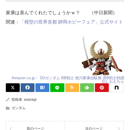
家康は喜んでくれたでしょうかｗ？ （中日新聞）
関連：
「模型の世界首都 静岡ホビーフェア」公式サイト
Amazon.co.jp： SDガンダム BB戦士 徳川家康頑駄無 (BB戦士戦国
伝): おもちゃ
投稿者:
asanagi
ガンダム
前のページ
次のページ