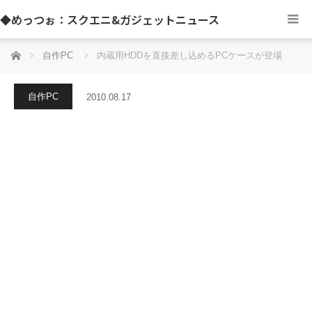
◆めっつぉ：スクエニ&ガジェットニュース
ホーム
自作PC
内蔵用HDDを直接差し込めるPCケースが登場
自作PC
2010.08.17