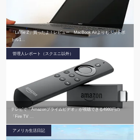
「LaVie Z」買ったよ！レビュー MacBook Airよりもペットボ
トル1…
管理人レポート（スクエニ以外）
テレビで「Amazonプライムビデオ」が視聴できる4980円の
「Fire TV …
アメリカ生活日記