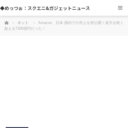
◆めっつぉ：スクエニ&ガジェットニュース
ホーム
ネット
Amazon、日本 国内での売上を初公開！楽天を軽く
超える7300億円だった！