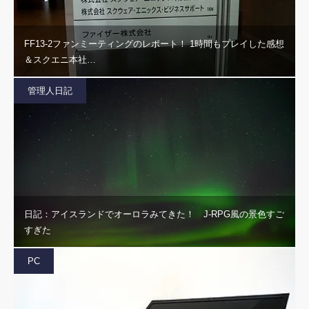
FF13-2ファンミーティングのレポート！ 1時間もプレイした感想
＆スクエニ本社…
管理人日記
日記：アイスランドでオーロラみてきた！ J-RPG風の景色すご
すぎた
PC