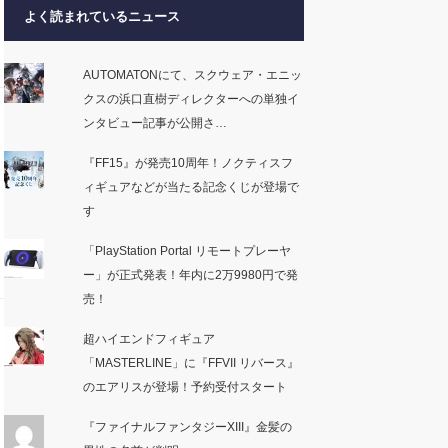
よく読まれているニュース
AUTOMATONにて、スクウェア・エニッ
クスの浜口直樹ディレクターへの単独イ
ンタビュー記事が公開さ…
『FF15』が発売10周年！ノクティスフ
ィギュアなどが当たる記念くじが登場で
す
「PlayStation Portal リモートプレーヤ
ー」が正式発表！年内に2万9980円で発
売！
超ハイエンドフィギュア
「MASTERLINE」に『FFVII リバース』
のエアリスが登場！予約受付スタート
『ファイナルファンタジーXIII』金髪の