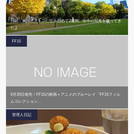
日記：米国ボストンに住み始めて2週間。街中の写真を撮ってき
たよ
FF15
9月30日発売！FF15の映画＋アニメのブルーレイ「FF15フィル
ムコレクション…
管理人日記