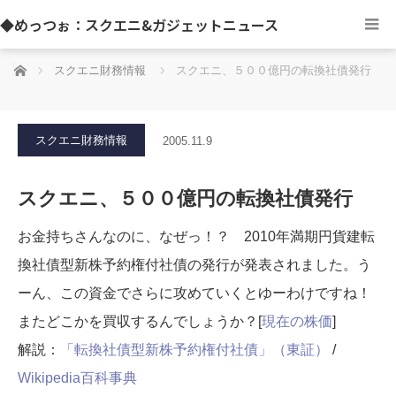
◆めっつぉ：スクエニ&ガジェットニュース
ホーム
スクエニ財務情報
スクエニ、５００億円の転換社債発行
スクエニ財務情報
2005.11.9
スクエニ、５００億円の転換社債発行
お金持ちさんなのに、なぜっ！？ 2010年満期円貨建転
換社債型新株予約権付社債の発行が発表されました。う
ーん、この資金でさらに攻めていくとゆーわけですね！
またどこかを買収するんでしょうか？[
現在の株価
]
解説：
「転換社債型新株予約権付社債」（東証）
/
Wikipedia百科事典