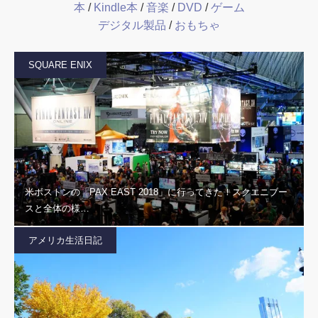
本
/
Kindle本
/
音楽
/
DVD
/
ゲーム
デジタル製品
/
おもちゃ
SQUARE ENIX
米ボストンの「PAX EAST 2018」に行ってきた！スクエニブー
スと全体の様…
アメリカ生活日記