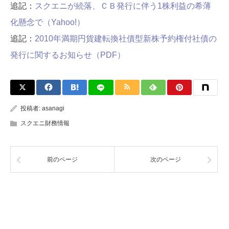
追記：
スクエニが続落、ＣＢ発行に伴う1株利益の希薄
化懸念で（Yahoo!）
追記：
2010年満期円貨建転換社債型新株予約権付社債の
発行に関するお知らせ（PDF）
投稿者:
asanagi
スクエニ財務情報
前のページ
次のページ