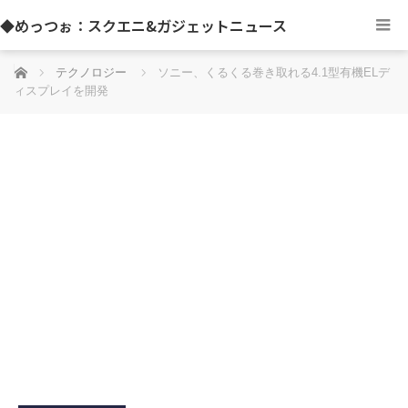
◆めっつぉ：スクエニ&ガジェットニュース
ホーム
テクノロジー
ソニー、くるくる巻き取れる4.1型有機ELデ
ィスプレイを開発