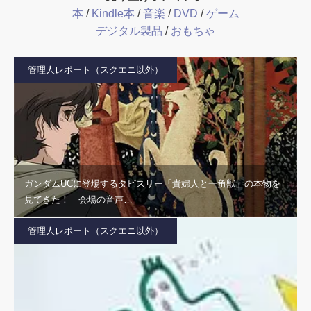
本
/
Kindle本
/
音楽
/
DVD
/
ゲーム
デジタル製品
/
おもちゃ
管理人レポート（スクエニ以外）
ガンダムUCに登場するタピスリー「貴婦人と一角獣」の本物を
見てきた！ 会場の音声…
管理人レポート（スクエニ以外）