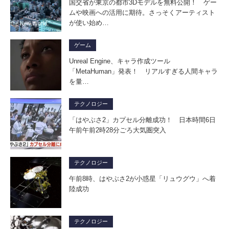
国交省が東京の都市3Dモデルを無料公開！ ゲー
ムや映画への活用に期待。さっそくアーティスト
が使い始め…
ゲーム
Unreal Engine、キャラ作成ツール
「MetaHuman」発表！ リアルすぎる人間キャラ
を量…
テクノロジー
「はやぶさ2」カプセル分離成功！ 日本時間6日
午前午前2時28分ごろ大気圏突入
テクノロジー
午前8時、はやぶさ2が小惑星「リュウグウ」へ着
陸成功
テクノロジー