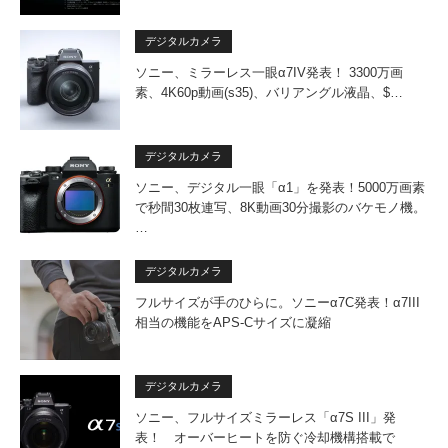
デジタルカメラ
ソニー、ミラーレス一眼α7IV発表！ 3300万画
素、4K60p動画(s35)、バリアングル液晶、$…
デジタルカメラ
ソニー、デジタル一眼「α1」を発表！5000万画素
で秒間30枚連写、8K動画30分撮影のバケモノ機。
…
デジタルカメラ
フルサイズが手のひらに。ソニーα7C発表！α7III
相当の機能をAPS-Cサイズに凝縮
デジタルカメラ
ソニー、フルサイズミラーレス「α7S III」発
表！ オーバーヒートを防ぐ冷却機構搭載で