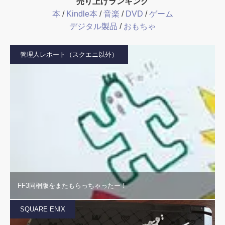
売り上げランキング
本
/
Kindle本
/
音楽
/
DVD
/
ゲーム
デジタル製品
/
おもちゃ
管理人レポート（スクエニ以外）
FF3同梱版をまたもらっちゃったー！
SQUARE ENIX