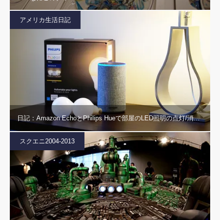
アメリカ生活日記
日記：Amazon EchoとPhilips Hueで部屋のLED照明の点灯/消…
スクエニ2004-2013