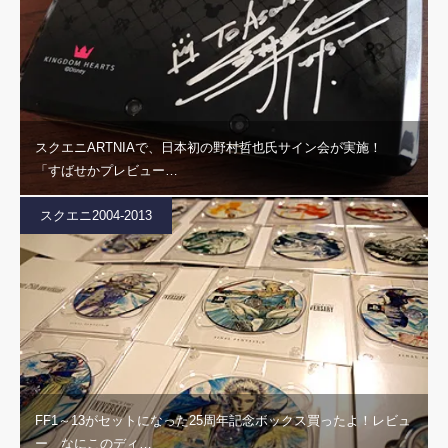
スクエニARTNIAで、日本初の野村哲也氏サイン会が実施！
「すばせかプレビュー…
スクエニ2004-2013
FF1～13がセットになった25周年記念ボックス買ったよ！レビュ
ー なにこのディ…