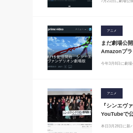
7月21日に劇場
アニメ
まだ劇場公開
Amazonプ
今年3月8日に劇
アニメ
『シンエヴァ
YouTub
本日3月28日に新