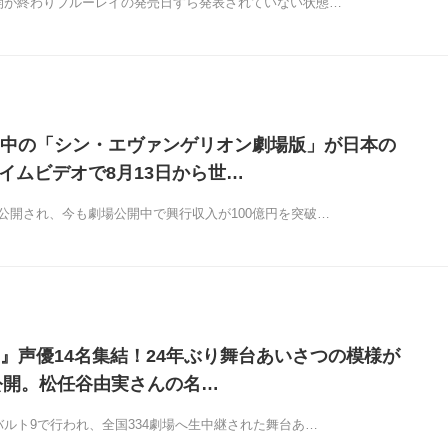
公開が終わりブルーレイの発売日すら発表されていない状態…
中の「シン・エヴァンゲリオン劇場版」が日本の
ライムビデオで8月13日から世…
場公開され、今も劇場公開中で興行収入が100億円を突破…
』声優14名集結！24年ぶり舞台あいさつの模様が
eで公開。松任谷由実さんの名…
バルト9で行われ、全国334劇場へ生中継された舞台あ…