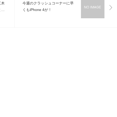
三木
今週のクラッシュコーナーに早
とを
くもiPhone 4が！