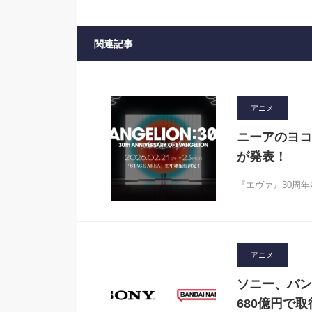
関連記事
アニメ
ニーアのヨコ
が発表！
『エヴァ』30周年を
アニメ
ソニー、バン
680億円で取