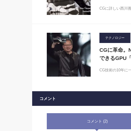
CGに詳しい西川善
テクノロジー
CGに革命。
できるGPU「
CG技術の10年
コメント
コメント (2)