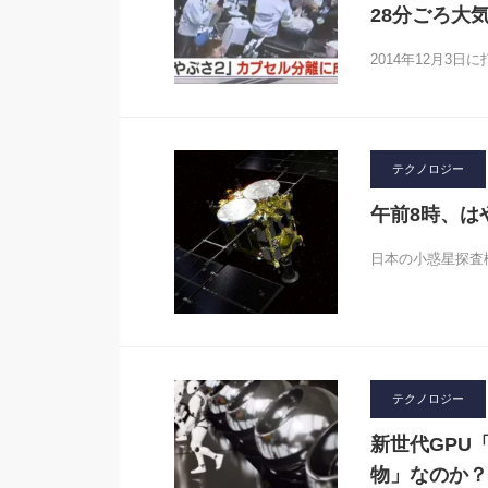
28分ごろ大
2014年12月3
テクノロジー
午前8時、は
日本の小惑星探査
テクノロジー
新世代GPU
物」なのか？