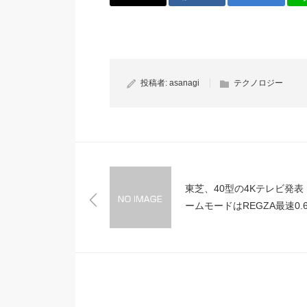
投稿者:
asanagi
テクノロジー
東芝、40型の4Kテレビ発表
ームモードはREGZA最速0.
レーム遅延「REGZA 40J9