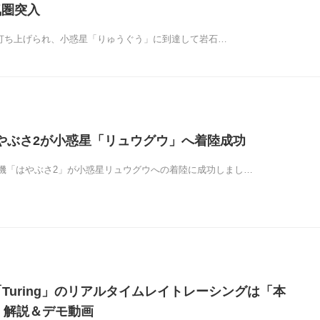
気圏突入
日に打ち上げられ、小惑星「りゅうぐう」に到達して岩石…
やぶさ2が小惑星「リュウグウ」へ着陸成功
機「はやぶさ2」が小惑星リュウグウへの着陸に成功しまし…
「Turing」のリアルタイムレイトレーシングは「本
 解説＆デモ動画