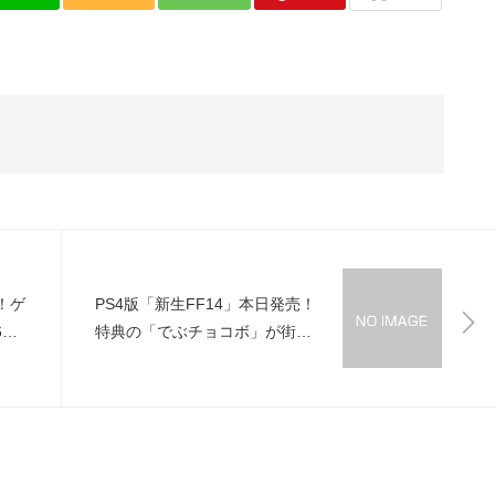
！ゲ
PS4版「新生FF14」本日発売！
6フ
特典の「でぶチョコボ」が街を
X」
占拠