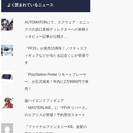
よく読まれているニュース
AUTOMATONにて、スクウェア・エニッ
クスの浜口直樹ディレクターへの単独イ
ンタビュー記事が公開さ…
『FF15』が発売10周年！ノクティスフ
ィギュアなどが当たる記念くじが登場で
す
「PlayStation Portal リモートプレーヤ
ー」が正式発表！年内に2万9980円で発
売！
超ハイエンドフィギュア
「MASTERLINE」に『FFVII リバース』
のエアリスが登場！予約受付スタート
『ファイナルファンタジーXIII』金髪の