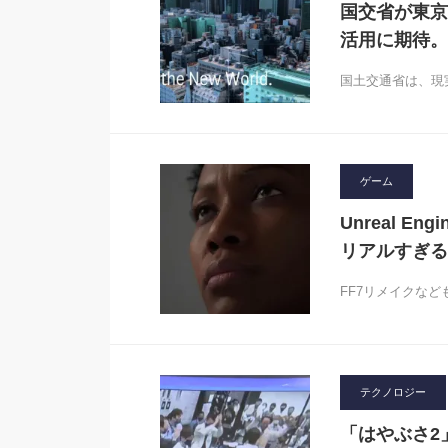
国交省が東京
活用に期待。
国土交通省は、現実
ゲーム
Unreal 
リアルすぎる
FF7リメイクなども
テクノロジー
「はやぶさ2